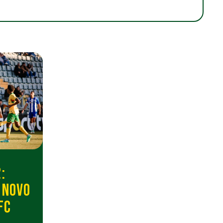
:
 NOVO
FC