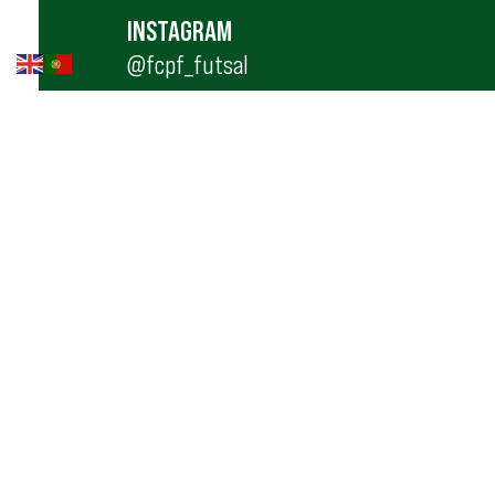
INSTAGRAM
@fcpf_futsal
MORADA PAVILHÃO MUNICIPAL:
Estrada Nacional 319, n.º 154, Paços de Fe