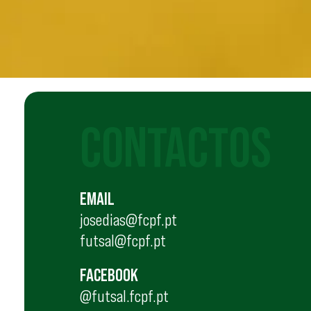
CONTACTOS
EMAIL
josedias@fcpf.pt
futsal@fcpf.pt
FACEBOOK
@futsal.fcpf.pt