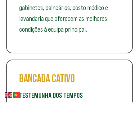
gabinetes, balneários, posto médico e
lavandaria que oferecem as melhores
condições à equipa principal.
BANCADA CATIVO
TESTEMUNHA DOS TEMPOS
É a sobrevivente das infraestruturas
originais do Estádio da Mata Real. Ao longo
dos anos foi sofrendo várias intervenções