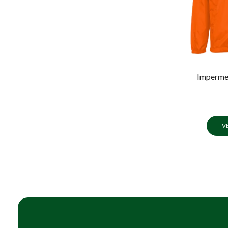
Impermeá
V