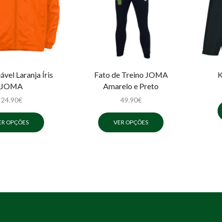
vel Laranja Íris
Fato de Treino JOMA
K
JOMA
Amarelo e Preto
24.90
€
49.90
€
ER OPÇÕES
VER OPÇÕES