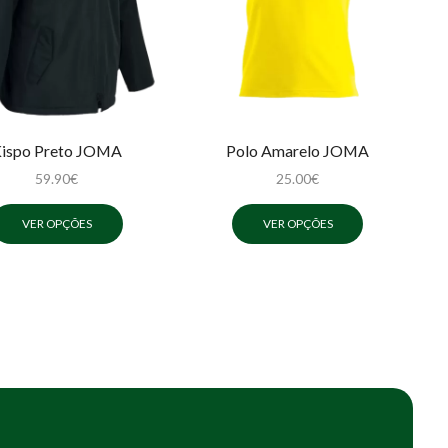
ispo Preto JOMA
Polo Amarelo JOMA
59.90
€
25.00
€
VER OPÇÕES
VER OPÇÕES