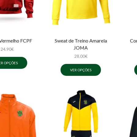
Vermelho FCPF
Sweat de Treino Amarela
Co
JOMA
24.90
€
28.00
€
ER OPÇÕES
VER OPÇÕES