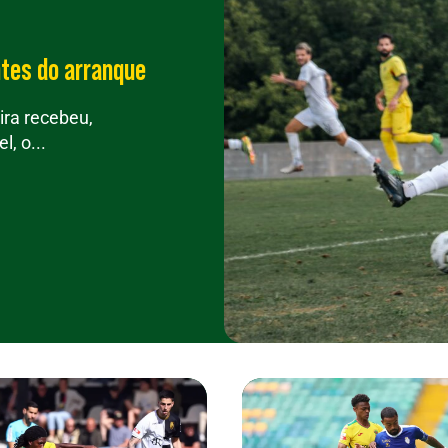
ntes do arranque
ra recebeu,
, o...