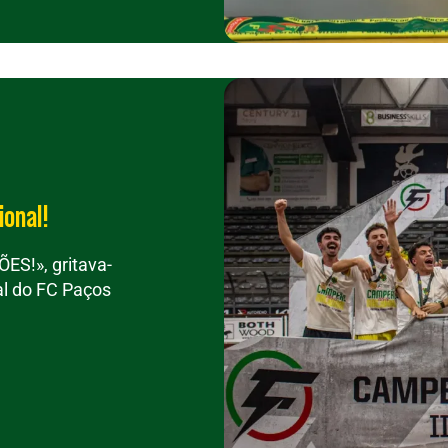
ional!
!», gritava-
al do FC Paços