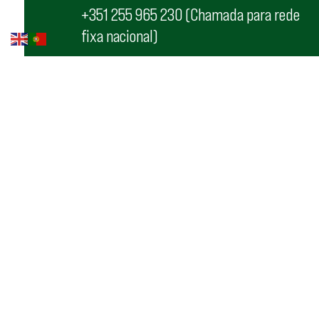
+351 255 965 230 (Chamada para rede
fixa nacional)
TELEFONE
+351 255 866 149 (Chamada para rede
fixa nacional)
EMAIL GERAL:
geral@fcpf.pt
ACREDITAÇÕES IMPRENSA:
acred@fcpf.pt
MARKETING:
marketing@fcpf.pt