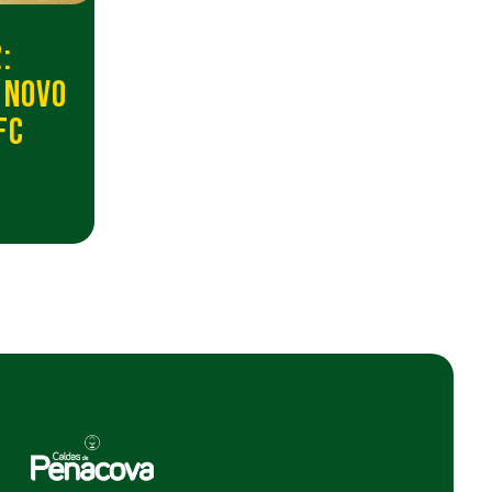
:
 NOVO
FC