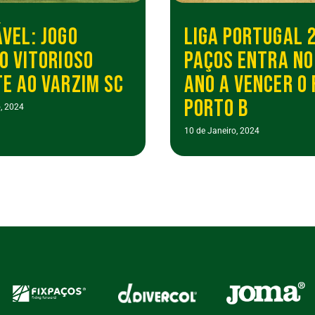
VEL: JOGO
LIGA PORTUGAL 2
O VITORIOSO
PAÇOS ENTRA NO
E AO VARZIM SC
ANO A VENCER O 
PORTO B
, 2024
10 de Janeiro, 2024