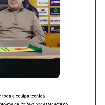
e toda a equipa técnica –
nto-me muito feliz por estar aqui no