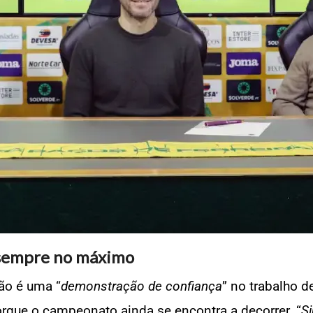
 sempre no máximo
ão é uma “
demonstração de confiança
” no trabalho d
orque o campeonato ainda se encontra a decorrer. “
Si