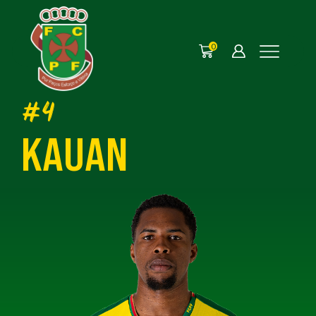
0
#4
KAUAN