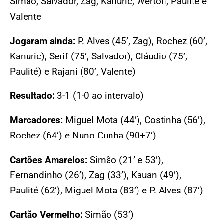
Simão, Salvador, Zag, Kanuric, Werton, Paulité e
Valente
Jogaram ainda:
P. Alves (45’, Zag), Rochez (60’,
Kanuric), Serif (75’, Salvador), Cláudio (75’,
Paulité) e Rajani (80’, Valente)
Resultado:
3-1 (1-0 ao intervalo)
Marcadores:
Miguel Mota (44’), Costinha (56’),
Rochez (64’) e Nuno Cunha (90+7’)
Cartões Amarelos:
Simão (21’ e 53’),
Fernandinho (26’), Zag (33’), Kauan (49’),
Paulité (62’), Miguel Mota (83’) e P. Alves (87’)
Cartão Vermelho:
Simão (53’)