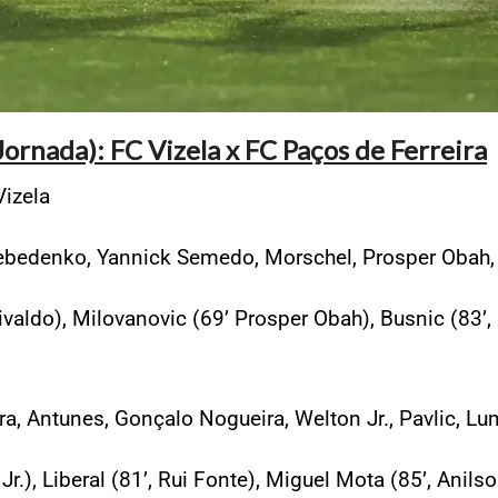
ornada): FC Vizela x FC Paços de Ferreira
Vizela
 Lebedenko, Yannick Semedo, Morschel, Prosper Obah,
valdo), Milovanovic (69’ Prosper Obah), Busnic (83’,
gra, Antunes, Gonçalo Nogueira, Welton Jr., Pavlic, L
r.), Liberal (81’, Rui Fonte), Miguel Mota (85’, Anils