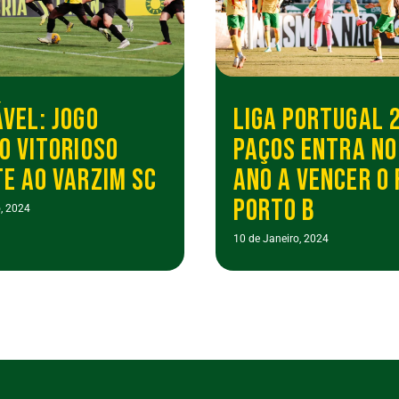
VEL: JOGO
LIGA PORTUGAL 2
O VITORIOSO
PAÇOS ENTRA NO
E AO VARZIM SC
ANO A VENCER O 
PORTO B
, 2024
10 de Janeiro, 2024