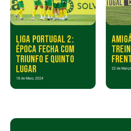
LIGA PORTUGAL 2:
AMIGÁ
ÉPOCA FECHA COM
TREIN
TRIUNFO E QUINTO
FRENT
LUGAR
22 de Março
18 de Maio, 2024