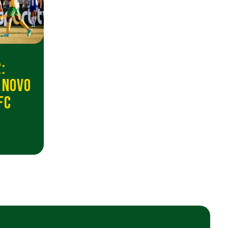
:
 NOVO
FC