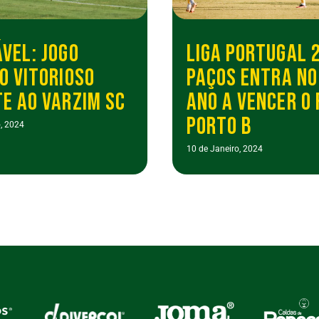
VEL: JOGO
LIGA PORTUGAL 2
O VITORIOSO
PAÇOS ENTRA NO
E AO VARZIM SC
ANO A VENCER O 
PORTO B
, 2024
10 de Janeiro, 2024