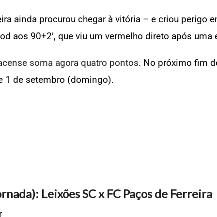
eira ainda procurou chegar à vitória – e criou perigo
d aos 90+2’, que viu um vermelho direto após uma e
acense soma agora quatro pontos
. No próximo fim d
de 1 de setembro (domingo).
rnada): Leixões SC x FC Paços de Ferreira
r