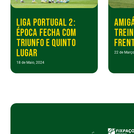
LIGA PORTUGAL 2:
AMIGÁ
ÉPOCA FECHA COM
TREIN
TRIUNFO E QUINTO
FRENT
LUGAR
22 de Março
18 de Maio, 2024