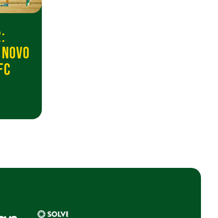
:
 NOVO
FC