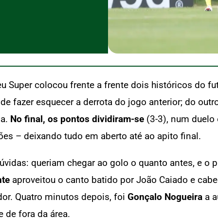
eu Super colocou frente a frente dois históricos do f
e fazer esquecer a derrota do jogo anterior; do outro
sa.
No final, os pontos dividiram-se
(3-3), num duelo 
s – deixando tudo em aberto até ao apito final.
úvidas: queriam chegar ao golo o quanto antes, e o p
nte
aproveitou o canto batido por João Caiado e cab
dor. Quatro minutos depois, foi
Gonçalo Nogueira
a a
 de fora da área.