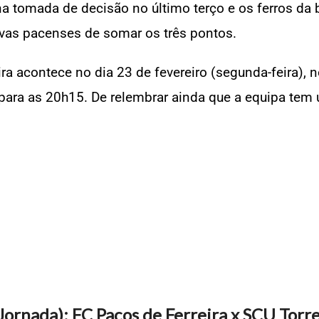
 na tomada de decisão no último terço e os ferros da
ivas pacenses de somar os três pontos.
a acontece no dia 23 de fevereiro (segunda-feira), n
 para as 20h15. De relembrar ainda que a equipa te
 Jornada): FC Paços de Ferreira x SCU Torr