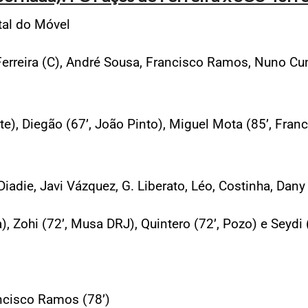
ital do Móvel
 Ferreira (C), André Sousa, Francisco Ramos, Nuno Cu
rte), Diegão (67’, João Pinto), Miguel Mota (85’, Fra
Diadie, Javi Vázquez, G. Liberato, Léo, Costinha, Da
, Zohi (72’, Musa DRJ), Quintero (72’, Pozo) e Seydi 
ncisco Ramos (78’)