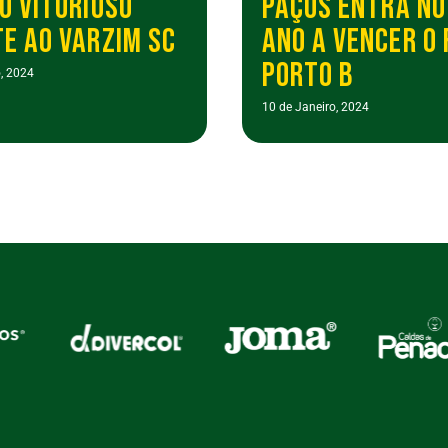
O VITORIOSO
PAÇOS ENTRA NO
E AO VARZIM SC
ANO A VENCER O 
PORTO B
, 2024
10 de Janeiro, 2024