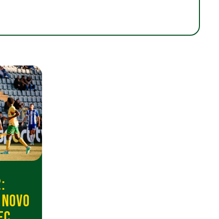
:
 NOVO
FC