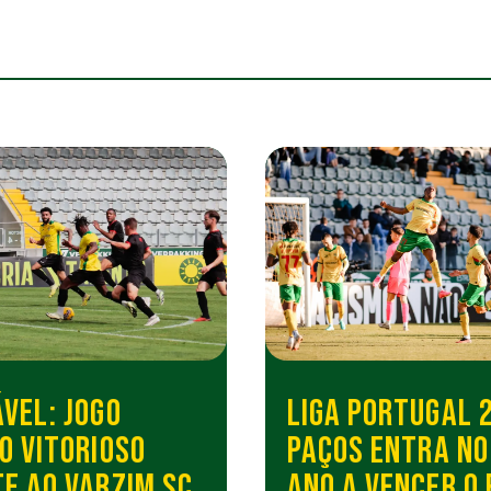
VEL: JOGO
LIGA PORTUGAL 2
O VITORIOSO
PAÇOS ENTRA NO
E AO VARZIM SC
ANO A VENCER O 