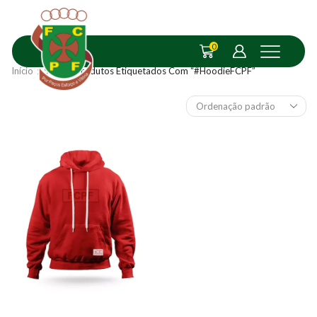
0
Início
Shop
Produtos Etiquetados Com “#HoodieFCPF”