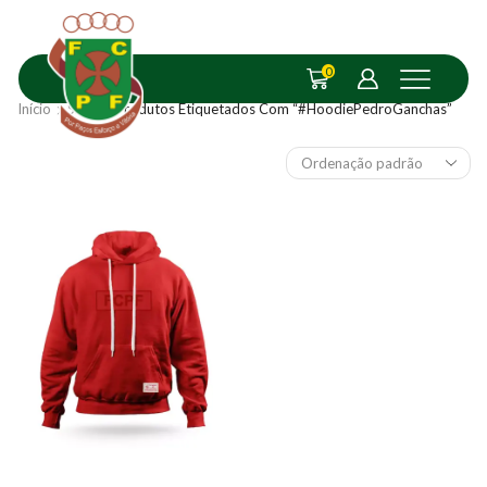
0
Início
Shop
Produtos Etiquetados Com “#HoodiePedroGanchas”