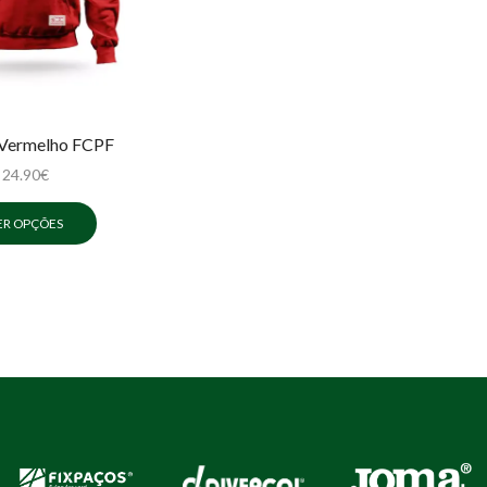
Vermelho FCPF
24.90
€
ER OPÇÕES