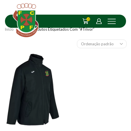
0
Início
Shop
Produtos Etiquetados Com “#Trivor”