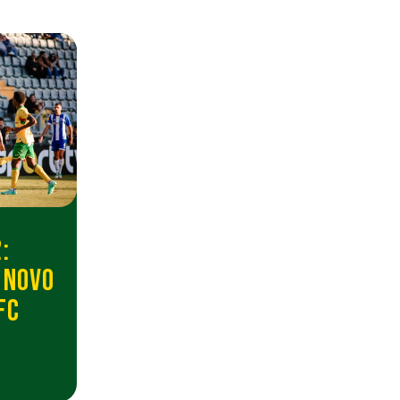
:
 NOVO
FC