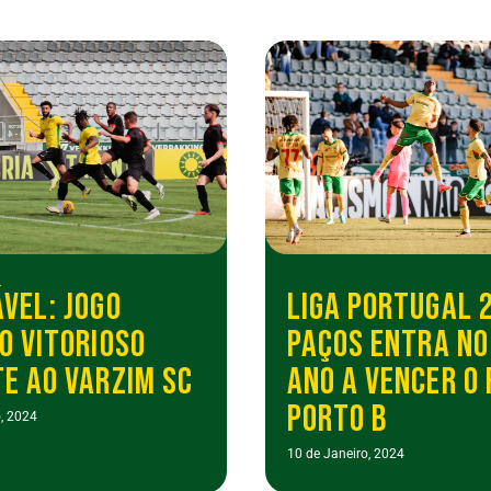
VEL: JOGO
LIGA PORTUGAL 2
O VITORIOSO
PAÇOS ENTRA NO
E AO VARZIM SC
ANO A VENCER O 
PORTO B
, 2024
10 de Janeiro, 2024