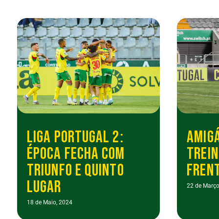
LIGA PORTUGAL 2:
AMIGÁ
ÉPOCA FECHA COM
TREIN
TRIUNFO E QUINTO
FRENT
LUGAR
22 de Março
18 de Maio, 2024