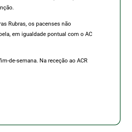
enção.
dras Rubras, os pacenses não
abela, em igualdade pontual com o AC
e fim-de-semana. Na receção ao ACR