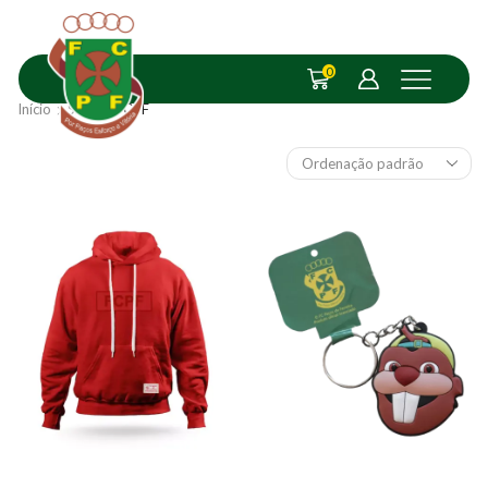
0
Início
Shop
FCPF