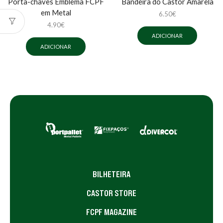
Porta-chaves Emblema FCPF
Bandeira do Castor Amarela
em Metal
6.50
€
4.90
€
ADICIONAR
ADICIONAR
BILHETEIRA
CASTOR STORE
FCPF MAGAZINE