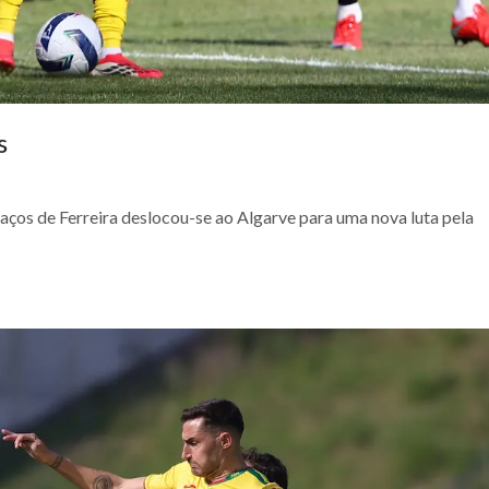
s
aços de Ferreira deslocou-se ao Algarve para uma nova luta pela