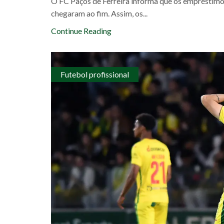
O FC Paços de Ferreira informa que os empréstimo
chegaram ao fim. Assim, os...
Continue Reading
Futebol profissional