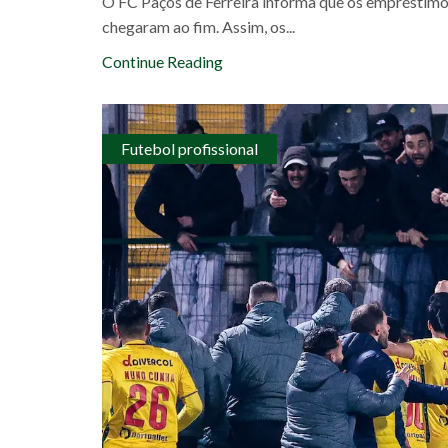
O FC Paços de Ferreira informa que os empréstimo
chegaram ao fim. Assim, os...
Continue Reading
Futebol profissional