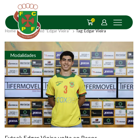
0
Home
Posts Tagged "Edgar Vieira"
Tag: Edgar Vieira
Modalidades
Futsal: Edgar Vieira volta ao Paços