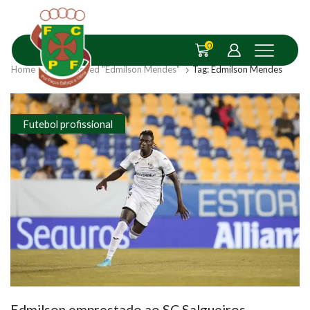
0
Home
Posts Tagged "Edmilson Mendes"
Tag: Edmilson Mendes
Futebol profissional
Edmilson emprestado ao SC Salgueiros