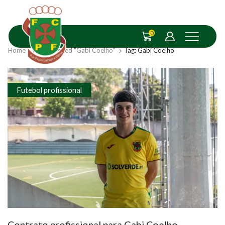
0
Home
Posts Tagged "Gabi Coelho"
Tag: Gabi Coelho
Futebol profissional
Contrato profissional para Gabi Coelho