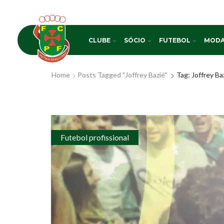
CLUBE
SÓCIO
FUTEBOL
MODA
Home
Posts Tagged "Joffrey Bazié"
Tag: Joffrey Ba
Futebol profissional