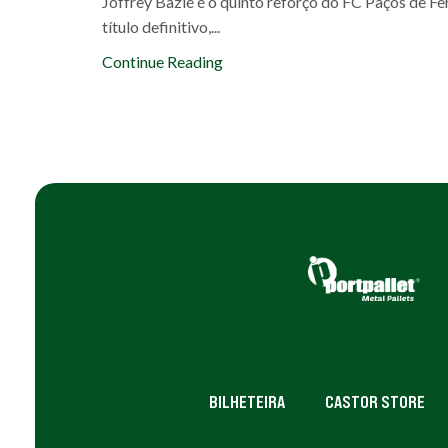
Joffrey Bazié é o quinto reforço do FC Paços de Fe
título definitivo,...
Continue Reading
BILHETEIRA
CASTOR STORE