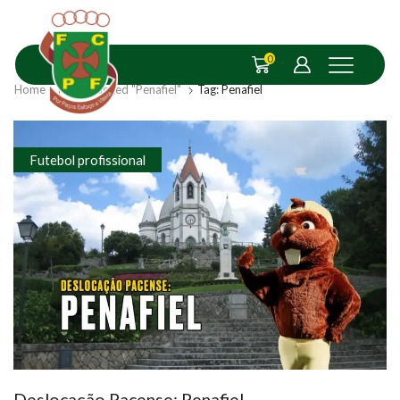
0
Home
Posts Tagged "Penafiel"
Tag: Penafiel
Futebol profissional
Deslocação Pacense: Penafiel