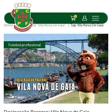
0
Home
Posts Tagged "Vila Nova De Gaia"
Tag: Vila Nova De Gaia
Futebol profissional
Deslocação Pacense: Vila Nova de Gaia