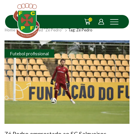
0
Home
Posts Tagged "Zé Pedro"
Tag: Zé Pedro
Futebol profissional
Zé Pedro emprestado ao SC Salgueiros