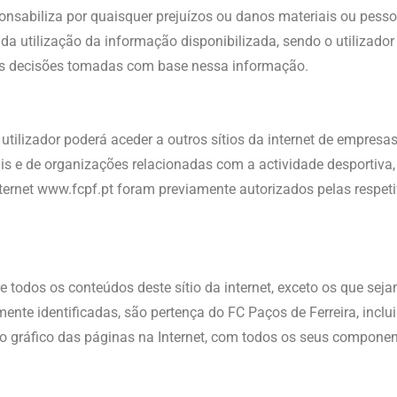
onsabiliza por quaisquer prejuízos ou danos materiais ou pesso
da utilização da informação disponibilizada, sendo o utilizador
 as decisões tomadas com base nessa informação.
o utilizador poderá aceder a outros sítios da internet de empresa
iais e de organizações relacionadas com a actividade desportiva
internet www.fcpf.pt foram previamente autorizados pelas respet
re todos os conteúdos deste sítio da internet, exceto os que sej
ente identificadas, são pertença do FC Paços de Ferreira, inclu
o gráfico das páginas na Internet, com todos os seus componen