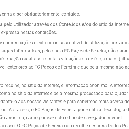
venha a ser, obrigatoriamente, corrigido.
pelo Utilizador através dos Conteúdos e/ou do sítio da interne
a expressa nestas condições.
de comunicações electrónicas susceptível de utilização por vário
recargas informáticas, pelo que o FC Paços de Ferreira, não garan
nformação ou atrasos em tais situações ou de força maior (sit
ível, exteriores ao FC Paços de Ferreira e que pela mesma não 
a recolhe, no sítio da internet, é informação anónima. A infor
olha no sítio da internet é pela mesma processada para ajudar
aptá-lo aos nossos visitantes e para sabermos mais acerca de
. Ao fazê-lo, o FC Paços de Ferreira pode utilizar tecnologia 
ção anónima, como por exemplo o tipo de navegador internet,
o acesso. O FC Paços de Ferreira não recolhe nenhuns Dados Pe