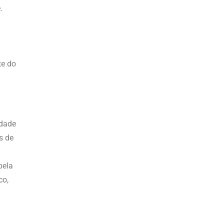
.
te do
idade
s de
pela
co,