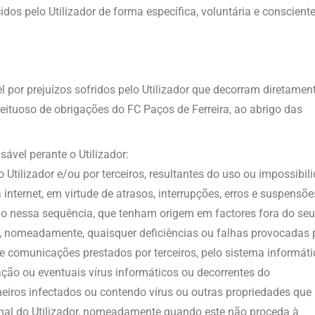
os pelo Utilizador de forma específica, voluntária e consciente
l por prejuízos sofridos pelo Utilizador que decorram diretamen
tuoso de obrigações do FC Paços de Ferreira, ao abrigo das
ável perante o Utilizador:
o Utilizador e/ou por terceiros, resultantes do uso ou impossibil
internet, em virtude de atrasos, interrupções, erros e suspensõe
o nessa sequência, que tenham origem em factores fora do seu
s, nomeadamente, quaisquer deficiências ou falhas provocadas 
 comunicações prestados por terceiros, pelo sistema informáti
ção ou eventuais vírus informáticos ou decorrentes do
eiros infectados ou contendo vírus ou outras propriedades que
nal do Utilizador, nomeadamente quando este não proceda à