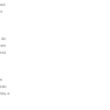
ais
 o
s do
, em
ivas
am
indo
tes, e