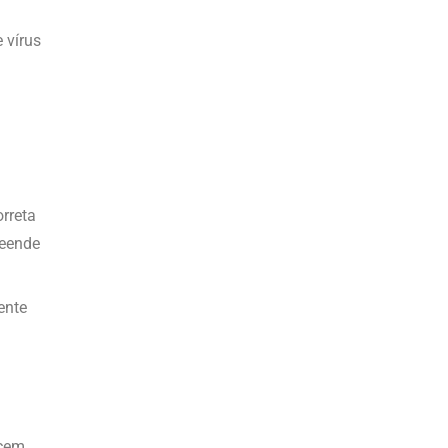
 vírus
rreta
reende
ente
ncem