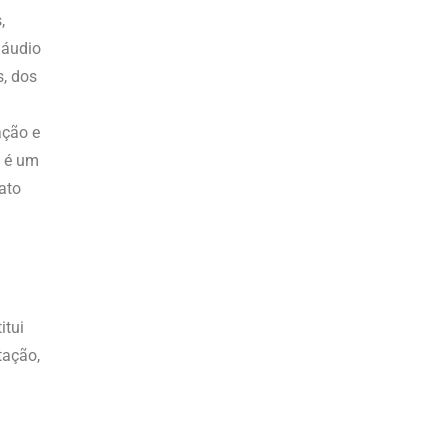
,
 áudio
s, dos
ação e
o é um
ato
itui
tação,