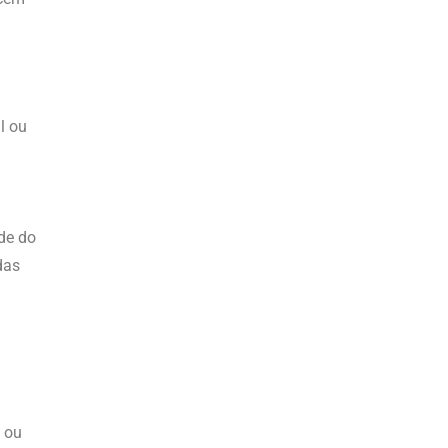
l ou
ade do
das
 ou