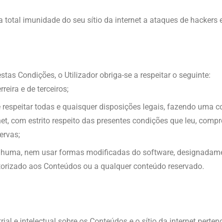
 total imunidade do seu sítio da internet a ataques de hackers e
tas Condições, o Utilizador obriga-se a respeitar o seguinte:
reira e de terceiros;
respeitar todas e quaisquer disposições legais, fazendo uma co
net, com estrito respeito das presentes condições que leu, comp
ervas;
nhuma, nem usar formas modificadas do software, designadam
torizado aos Conteúdos ou a qualquer conteúdo reservado.
rial e intelectual sobre os Conteúdos e o sítio da internet perte