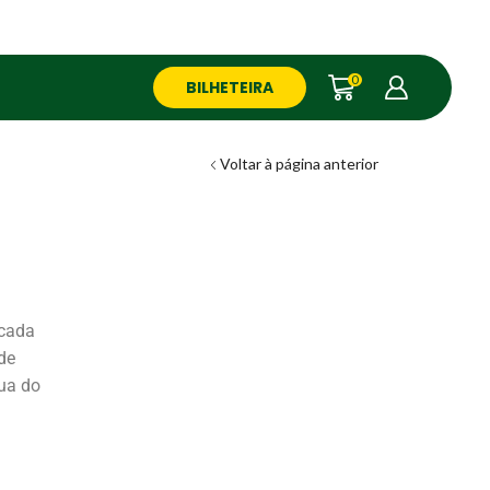
0
BILHETEIRA
Voltar à página anterior
 cada
de
Rua do