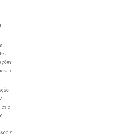
t
s
te a
uações
possam
mação
 a
les e
de
ssoais