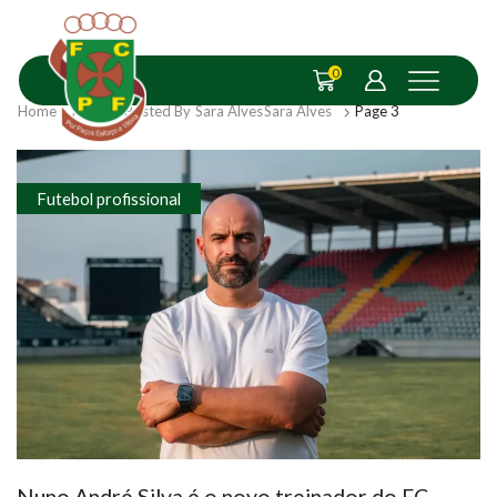
0
Home
Articles Posted By
Sara Alves
Sara Alves
Page 3
Futebol profissional
Nuno André Silva é o novo treinador do FC