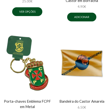
Castor em Borracha
25.00
€
4.90
€
VER OPÇÕES
ADICIONAR
Porta-chaves Emblema FCPF
Bandeira do Castor Amarela
em Metal
6.50
€