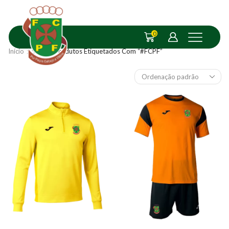
0
Início
Shop
Produtos Etiquetados Com “#FCPF”