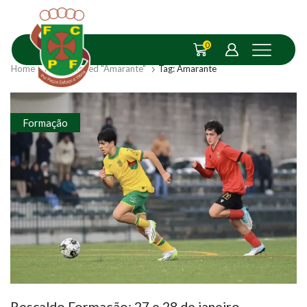
0
Home
Posts Tagged "Amarante"
Tag: Amarante
Formação
Rescaldo Formação: 27 e 28 de janeiro