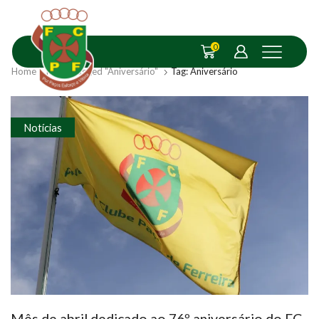
0
Home
Posts Tagged "Aniversário"
Tag: Aniversário
Notícias
Mês de abril dedicado ao 76º aniversário do FC