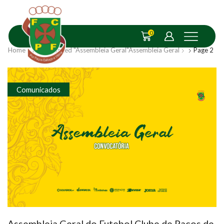
0
Home
Posts Tagged "Assembleia Geral"
Assembleia Geral
Page 2
Comunicados
Assembleia Geral do Futebol Clube de Paços de