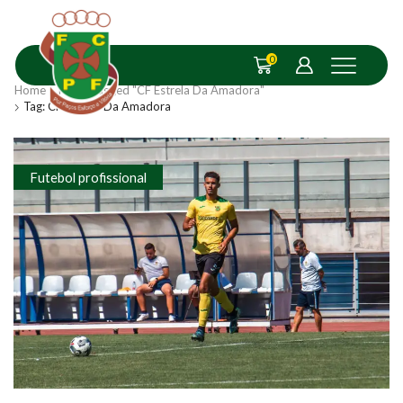
0
Home
Posts Tagged "CF Estrela Da Amadora"
Tag: CF Estrela Da Amadora
Futebol profissional