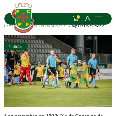
0
Home
Posts Tagged "Dia Do Município"
Tag: Dia Do Município
Notícias
6 de novembro de 1893: Dia do Concelho de