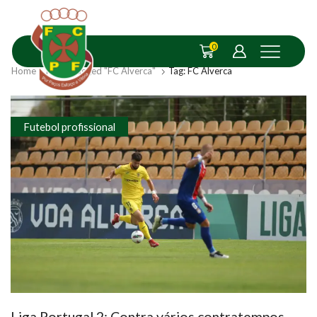
0
Home
Posts Tagged "FC Alverca"
Tag: FC Alverca
Futebol profissional
Liga Portugal 2: Contra vários contratempos