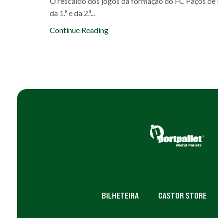
O rescaldo dos jogos da formação do FC Paços de F
da 1.ª e da 2.ª...
Continue Reading
BILHETEIRA
CASTOR STORE