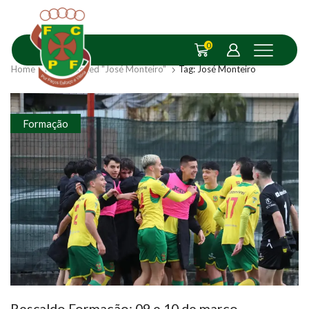
0
Home
Posts Tagged "José Monteiro"
Tag: José Monteiro
Formação
Rescaldo Formação: 09 e 10 de março