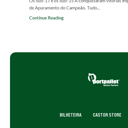
Os Sub-17 e os Sub-15 A conquistaram vitórias imp
de Apuramento do Campeão. Tudo...
Continue Reading
BILHETEIRA
CASTOR STORE