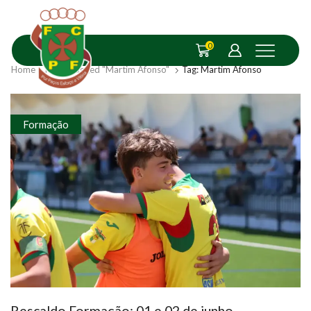
0
Home
Posts Tagged "Martim Afonso"
Tag: Martim Afonso
Formação
Rescaldo Formação: 01 e 02 de junho