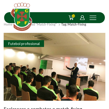
0
Home
Posts Tagged "Match-Fixing"
Tag: Match-Fixing
Futebol profissional
Esclarecer e combater o match-fixing