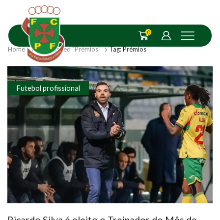
0
Home
Posts Tagged "Prémios"
Tag: Prémios
Futebol profissional
Ricardo Silva é eleito o Treinador do Mês de