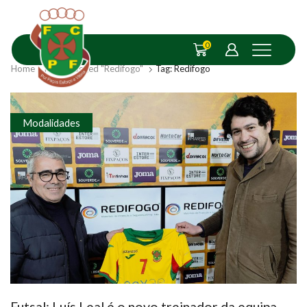
0
Home
Posts Tagged "Redifogo"
Tag: Redifogo
Modalidades
Futsal: Luís Leal é o novo treinador da equipa