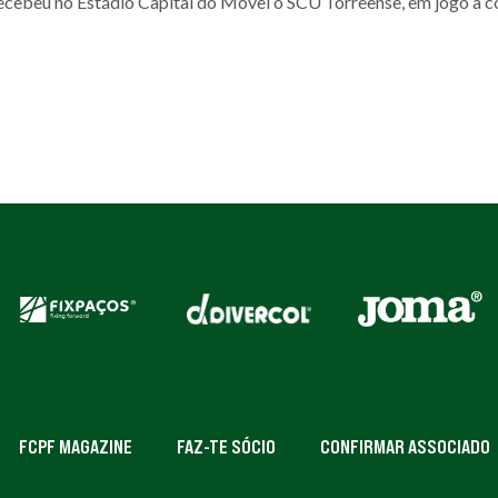
ecebeu no Estádio Capital do Móvel o SCU Torreense, em jogo a c
FCPF MAGAZINE
FAZ-TE SÓCIO
CONFIRMAR ASSOCIADO