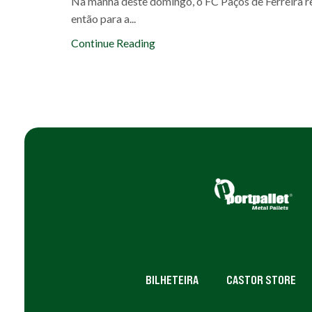
Na manhã deste domingo, o FC Paços de Ferreira r
então para a...
Continue Reading
BILHETEIRA
CASTOR STORE