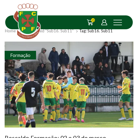
0
Home
Posts Tagged "Sub16. Sub11"
Tag: Sub16. Sub11
Formação
Rescaldo Formação: 02 e 03 de março