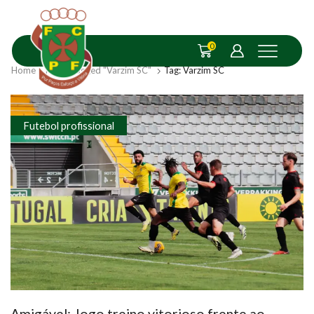
0
Home
Posts Tagged "Varzim SC"
Tag: Varzim SC
Futebol profissional
Amigável: Jogo treino vitorioso frente ao