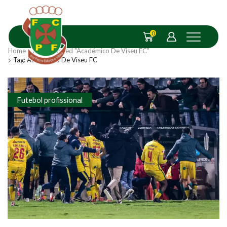
0
Home
Posts Tagged "Académico De Viseu FC"
Tag: Académico De Viseu FC
Futebol profissional